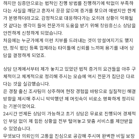
하지만 심증만으로는 법적인 진행 방법를 진행하기에 턱없이 부족하
다는 사실을 깨닫고 혼자서 끙끙 앓으며 증거를 찾으려 애썼지만 한계
가 분명하더라고요. 감정적으로 대응하다가는 오히려 상황이 악화될
것 같다는 생각이 들어 전문가의 도움을 받기 위해
창원흥신소
상담을
안전하게 신청하게 되었습니다.
처음에는 누군가에게 이런 치부를 드러내는 것이 망설여지기도 했지
만, 정식 법인 등록 업체라는 타이틀에 신뢰를 느끼며 용기를 내어 상
담을 결정하게 되었죠.
상담 단계에서부터 제가 놓치고 있었던 법적 증거의 요건들을 아주 구
체적이고 체계적으로 정리해 주시는 모습에 역시 전문가 집단은 다르
다는 것을 실감했습니다.
은 경찰 출신 조사팀이 상주하며 현장 경험을 바탕으로 실질적인 해결
방향을 제시해 주시니 막막했던 제 머릿속이 비로소 명확하게 정리되
는 기분이었어요.
24시간 언제든 상담이 가능하고 초기 상담은 무료로 진행되어 경제적
인 부담 없이 제 힘든 상황을 전부 털어놓고 맞춤 서비스를 제안받을
수 있었습니다.
무엇보다 의뢰인의 고통을 진심으로 공감해 주시며 완벽한 비밀 보장