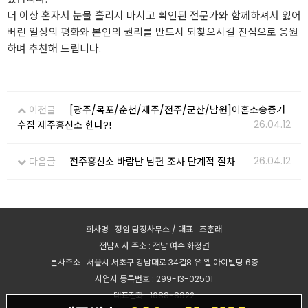
더 이상 혼자서 눈물 흘리지 마시고 확인된 전문가와 함께하셔서 잃어
버린 일상의 평화와 본인의 권리를 반드시 되찾으시길 진심으로 응원
하며 추천해 드립니다.
이전글
[광주/목포/순천/제주/전주/군산/남원]이혼소송증거
26.04.12
수집 제주흥신소 한다?!
26.04.12
다음글
전주흥신소 바람난 남편 조사 단계적 절차
회사명 : 정암 탐정사무소 / 대표 : 조훈래
전남지사 주소 : 전남 여수 화정면
본사주소 : 서울시 서초구 강남대로 34길8 유.엘.아이빌딩 6층
사업자 등록번호 : 299-13-02501
대표전화 : 1688-8922