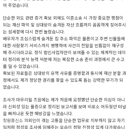
어 주었습니다.
단순한 외도 관련 증거 확보 외에도 이혼소송 시 가장 중요한 쟁점이
되는 재산 파악 및 상대방이 숨겨둔 자산 흐름까지 꼼꼼하게 짚어주시
는 섬세함에 다시 한번 놀랐습니다.
배우자가 조심스럽게 숨겨둔 집 주소 파악은 물론이고 주변 인물들에
대한 사람찾기 서비스까지 병행하여 사건의 전말을 빈틈없이 재구성
해 주시더라고요. 정식 법인사업자만이 보여줄 수 있는 체계적인 데이
터 정리와 분석 능력 덕분에 저는 복잡한 소송 준비 과정에서 큰 수고
를 덜 수 있었습니다.
확보된 자료들은 상대방의 유책 사유를 증명함과 동시에 재산 분할 과
정에서도 제가 정당한 권리를 찾을 수 있도록 돕는 강력한 무기가 되
었습니다.
조사가 마무리될 즈음에는 제가 처음에 요청했던 단순한 의심이 아니
라 신뢰성 있는 물증으로 정리된 보고서를 보며 비로소 어두웠던 터널
을 빠져나온 듯한 해방감을 느꼈습니다.
창원흥신소
의뢰인이 겪는 고통을 단순한 업무로 치부하지 않고 자기
일처럼 정성을 조사에 임해주는 모습이 정말 진정성 있게 다가왔습니