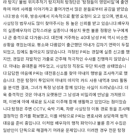
라 탐지/ 불법 위치추적기 탐지​​저희 탐정단은 '탐정들의 영업비밀'에 출연
하여 여러 사례를 이야기하고 풀어가면서 많은 분들로부터 공감을 받았습
니다.​​방송 이후, 방송사에서 지속적으로 촬영 요청이 오고 있으며, 변호사,
사설탐정
법무사도 많이 찾아주시는 등 높은 신뢰를 받고 있습니다.​​​배우자
의 실종​​배우자의 갑작스러운 실종이나 예상치 못한 불륜 정황은 누구에게
나 큰 충격으로 다가옵니다. 대전에 거주하는 40대 남성 P씨 역시 비슷한
상황을 겪었는데요. ​​평소와 다름없이 출근했던 아내가 갑자기 연락이 두절
되었고, 집에도 돌아오지 않았습니다. 걱정된 P씨는 경찰에 실종 신고를 했
지만, 경찰은 자발적인 가출로 간주해 적극적인 수사를 진행하지 않았습니
다. ​​아내는 휴대폰을 꺼두었고,
사설탐정
직장도 무단 퇴사한 상태였습니
다.답답한 마음에 P씨는 대전흥신소를 찾아 아내의 행방을 조사하기로 했
습니다. ​​​​전문 탐정이 투입되어 아내의 마지막 카드 사용 내역과 SNS 활동
을 분석한 결과, 그녀가 특정 남성과 함께 있다는 사실이 드러났습니다. ​​더
욱 충격적인 것은 아내가 오랫동안 그 남성과 비밀리에 만남을 가져왔으
며, 이번에 아예 새로운 도시로 이주해 함께 생활하고 있었다는 점이었습
니다.​​​​탐정은 주변 CCTV, 숙박 기록, 차량
사설탐정
이동 경로 등을 조사해
결정적인 증거를 확보했고, 이를 바탕으로 P씨는 변호사와 상담하며 법적
대응을 준비 중입니다. ​​이처럼 배우자의 행적 파악이나 불륜 증거 수집은
일반인이 단독으로 해결하기 어려운 문제입니다. 이러한 경우 전문 탐정