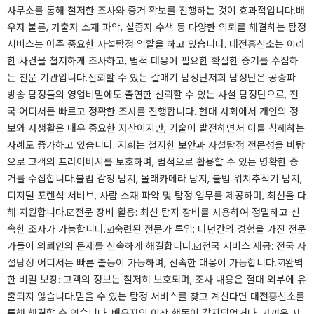
사무소를 통해 철저한 조사와 증거 확보를 진행하는 것이 효과적입니다.​배
우자 불륜, 가출자 소재 파악, 실종자 수색 등 다양한 의뢰를 해결하는 탐정
서비스는 아주 중요한
사설탐정
역할을 하고 있습니다. 대전흥신소는 이러
한 사건을 철저하게 조사하고, 법적 대응에 필요한 확실한 증거를 수집하
는 전문 기관입니다.​신뢰할 수 있는 갈매기 탐정단저희 탐정단은 공중파
방송 탐정들의 영업비밀에도 출연한 신뢰할 수 있는 사설 탐정단으로, 전
국 어디서든 빠르고 정확한 조사를 진행합니다. ​​현대 사회에서 개인의 정
보와 사생활은 매우 중요한 자산이지만, 기술이 발전하면서 이를 침해하는
사례도 증가하고 있습니다. ​​저희는 철저한 보안과
사설탐정
전문성을 바탕
으로 고객의 프라이버시를 보호하며, 법적으로 활용할 수 있는 명확한 증
거를 수집합니다.​불법 감청 탐지, 몰래카메라 탐지, 불법 위치추적기 탐지,
디지털 포렌식 서비브, 사람 소재 파악 및 탐정 업무를 제공하며, 최선을 다
해 지원합니다.​☑️전문 장비 활용: 최신 탐지 장비를 사용하여 정밀하고 신
속한 조사가 가능합니다.☑️숙련된 전문가 투입: 다년간의 경험을 가진 전문
가들이 의뢰인의 문제를 신속하게 해결합니다.☑️전국 서비스 제공: 전국
사
설탐정
어디서든 빠른 출동이 가능하며, 신속한 대응이 가능합니다.☑️완벽
한 비밀 보장: 고객의 정보는 철저히 보호되며, 조사 내용은 절대 외부에 유
출되지 않습니다.​​믿을 수 있는 탐정 서비스를 찾고 계신다면 대전흥신소를
통해 해결할 수 있습니다. 배우자의 이상 행동이 감지되었거나, 가까운 사