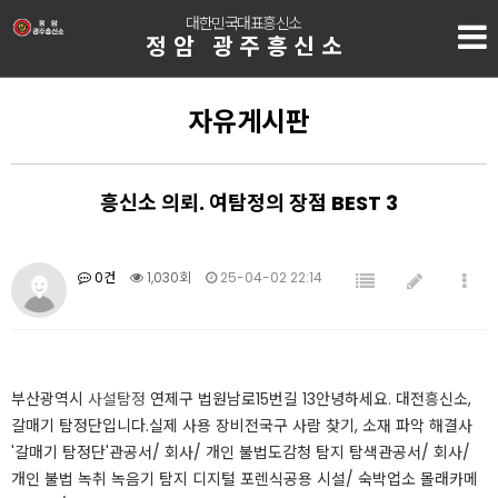
대한민국대표흥신소
정암 광주흥신소
자유게시판
흥신소 의뢰. 여탐정의 장점 BEST 3
0건
1,030회
25-04-02 22:14
부산광역시
사설탐정
연제구 법원남로15번길 13​​안녕하세요. 대전흥신소,
갈매기 탐정단입니다.​​실제 사용 장비전국구 사람 찾기, 소재 파악 해결사
'갈매기 탐정단'관공서/ 회사/ 개인 불법도감청 탐지 탐색관공서/ 회사/
개인 불법 녹취 녹음기 탐지 디지털 포렌식공용 시설/ 숙박업소 몰래카메