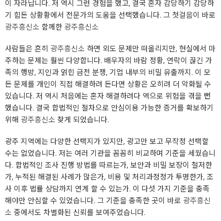
이 자라납니다. 저 역시 그런 경험을 했고, 결국 혼자 감당하기 감당하
기 힘든 상황황에서 전문가의 도움을 선택했습니다. 그 첫걸음이 바로
광주흥신소
함께한
광주흥신소
사람들은 흔히
광주흥신소
하면 외도 문제만 떠올리지만, 현실에서 마
주하는 문제는 훨씬 다양합니다. 배우자의 바람 정황, 연락이 끊긴 가
족의 행방, 지인과 얽힌 금전 분쟁, 기업 내부의 비밀 유출까지. 이 모
든 문제를 개인이 직접 해결하려 든다면 상황은 오히려 더 악화될 수
있습니다. 저 역시 처음에는 혼자 해결하려다 역으로 위험을 겪을 뻔
했습니다. 결국 합법적인 절차으로 안심이용 가능한 증거를 확보하기
위해
광주흥신소
찾게 되었습니다.
광주 지역에는 다양한 선택지가 있지만, 광고만 보고 무작정 선택할
수는 없었습니다. 저는 여러 기관을 꼼꼼히 비교하며 기준을 세웠습니
다. 합법적인 조사 진행 방법를 따르는가, 보안과 비밀 보장이 철저한
가, 누적된 해결된 사례가 많은가, 비용 및 처리과정정가 투명한가, 조
사 이후 법률 상담까지 연계 할 수 있는가. 이 다섯 가지 기준을 충족
해야만 안심할 수 있었습니다. 그 기준을 충족한 곳이 바로
광주흥신
소
중에서도 차별화된 신뢰를 보여주었습니다.