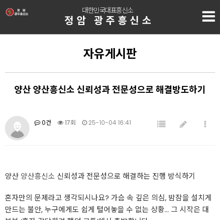
대한민국대표흥신소
정암 광주흥신소
자유게시판
양산 양산흥신소 신뢰성과 전문성으로 해결방도하기
0건
17회
25-10-04 16:41
양산
양산흥신소
신뢰성과 전문성으로 해결하는 진행 방식하기
혼자만의 문제라고 생각되시나요? 가슴 속 깊은 의심, 밤잠을 설치게
만드는 불안, 누구에게도 쉽게 털어놓을 수 없는 상황… 그 시작은 대