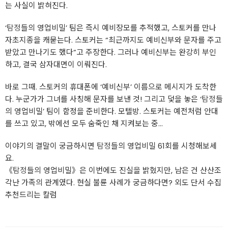
는 사실이 밝혀진다.
‘
탐정
들의 영업비밀’ 팀은 즉시 예비장모를 추적했고, 스토커를 만나
자초지종을 캐묻는다. 스토커는 “최근까지도 예비신부와 문자를 주고
받았고 만나기도 했다”고 주장한다. 그러나 예비신부는 완강히 부인
하고, 결국 삼자대면이 이뤄진다.
바로 그때. 스토커의 휴대폰에 ‘예비신부’ 이름으로 메시지가 도착한
다. 누군가가 그녀를 사칭해 문자를 보낸 것! 그리고 덫을 놓은 ‘
탐정
들
의 영업비밀’ 팀이 함정을 준비한다. 모텔방. 스토커는 예전처럼 안대
를 쓰고 있고, 밖에선 모두 숨죽인 채 지켜보는 중...
이야기의 결말이 궁금하시면
탐정
들의 영업비밀 61회를 시청해보세
요.
《
탐정
들의 영업비밀》은 이번에도 진실을 밝혔지만, 남은 건 산산조
각난 가족의 관계였다. 현실 불륜 사례가 궁금하다면? 외도 단서 수집
추천드리는 칼럼