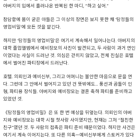
아버지의 입에서 흘러나온 반복된 한 마디, “하고 싶어.”
참담함에 몸이 굳은 아들은 그 이상의 장면은 보지 못한 채 ‘
탐정
들의
영업비밀’에 모든 것을 맡긴다.
하지만 ‘
탐정
들의 영업비밀’은 여기서 계속해서 일어나는다. 아버지의
대학 졸업앨범에서 예비장모의 사진이 발견되고, 두 사람이 과거 연인
이었다는 사실이 드러난 것. 의심은 걷히지 않았고, 전체 진실은 호텔
에서 벌어진 파티장에서 드러난다.
호텔. 의뢰인과 예비신부, 그리고 어머니는 불안한 마음으로 문을 연
다. 그런데 그 안에서 벌어지고 있던 건 뜻밖에도… 풍선과 곰돌이 인
형, 파티용 장식들. 아버지와 예비장모는 결혼 축하 파티를 준비하고
있었던 것.
《
탐정
들의 영업비밀》은 또 한 번 예상을 뒤엎는다. 의뢰인의 아버
지와 예비장모는 대학 시절 첫사랑 사이였지만, 현재는 그저 “절친한
친구”였던 것. 두 사람의 접촉은 파티 준비 때문이었다. 하지만 사건은
여기서 계속 이어지는다. 또 다른 의혹—예비신부에게 스토커가 있다