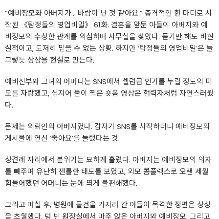
“예비장모와 아버지가... 바람이 난 것 같아요.” 충격적인 한 마디로 시
작된 《
탐정
들의 영업비밀》 61화. 결혼을 앞둔 아들이 아버지와 예
비장모의 수상한 관계를 의심하며 사무실을 찾았다. 듣기만 해도 비현
실적이고, 도저히 믿을 수 없는 상황. 하지만 ‘
탐정
들의 영업비밀’은 늘
그렇듯 상상을 현실로 만든다.
예비신부와 그녀의 어머니는 SNS에서 셀럽급 인기를 누릴 정도의 미
모를 자랑했고, 심지어 둘이 찍은 숏폼 영상은 협력자처럼 자연스러웠
다.
문제는 의뢰인의 아버지였다. 갑자기 SNS를 시작하더니 예비장모의
게시물에 연신 ‘좋아요’를 눌렀다는 것.
상견례 자리에서 분위기는 묘하게 흘렀다. 아버지는 예비장모의 의자
를 빼주며 유난히 젠틀한 태도를 보였고, 외모 콤플렉스로 오랜 세월
힘들어했던 어머니는 눈에 띄게 불편해했다.
그리고 며칠 후, 병원에 물건을 가지러 간 아들이 목격한 장면은 상상
을 초월했다. 텅 빈 원장실에서 마주 앉은 아버지와 예비장모. 그리고