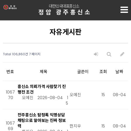
대한민국대표흥신소
정암 광주흥신소
자유게시판
Total 106,860건
7 페이지
번호
제목
글쓴이
조회
날짜
흥신소 의뢰가격 사람찾기 진
1067
행전 조건
오예진
15
08-04
70
오예진
2026-08-04
1
5
전주흥신소 탐정톡 익명상담
채팅으로 알아보는 진짜 정보
1067
력
한지우
15
08-04
69