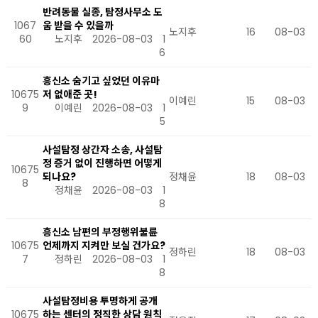
반려동물 실종, 탐정사무소 도
1067
움 받을 수 있을까
노지후
16
08-03
60
노지후
2026-08-03
1
6
흥신소 숨기고 싶었던 이유마
10675
저 없애준 곳!
이예린
15
08-03
9
이예린
2026-08-03
1
5
사설탐정 상간자 소송, 사설탐
정 증거 없이 진행하면 어떻게
10675
되나요?
정채윤
18
08-03
8
정채윤
2026-08-03
1
8
흥신소 남편의 부정행위불륜
10675
언제까지 지켜만 보실 건가요?
정하린
18
08-03
7
정하린
2026-08-03
1
8
사설탐정비용 투명하게 공개
10675
하는 센터의 정직한 상담 원칙