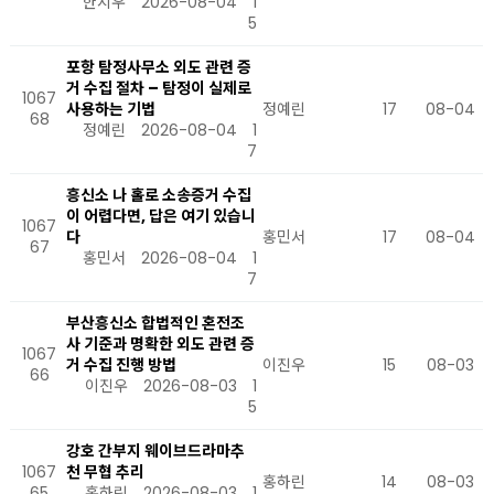
한지우
2026-08-04
1
5
포항 탐정사무소 외도 관련 증
거 수집 절차 – 탐정이 실제로
1067
사용하는 기법
정예린
17
08-04
68
정예린
2026-08-04
1
7
흥신소 나 홀로 소송증거 수집
이 어렵다면, 답은 여기 있습니
1067
다
홍민서
17
08-04
67
홍민서
2026-08-04
1
7
부산흥신소 합법적인 혼전조
사 기준과 명확한 외도 관련 증
1067
거 수집 진행 방법
이진우
15
08-03
66
이진우
2026-08-03
1
5
강호 간부지 웨이브드라마추
1067
천 무협 추리
홍하린
14
08-03
65
홍하린
2026-08-03
1