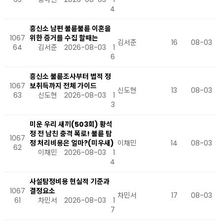
4
흥신소 남편 불륜불륜 이혼을
1067
위한 증거를 수집 할때는
김서준
16
08-03
64
김서준
2026-08-03
1
6
흥신소 불륜조사부터 법적 정
1067
보취득까지 전체 가이드
신도현
13
08-03
63
신도현
2026-08-03
1
3
미운 우리 새끼(503회) 황석
정 전 남친 충격 폭로! 불륜 탐
1067
정 처리비용은 얼마?(미우새)
이채민
14
08-03
62
이채민
2026-08-03
1
4
사설탐정비용 현실적 기준과
1067
결정요소
차민서
17
08-03
61
차민서
2026-08-03
1
7