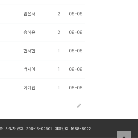
임윤서
2
08-08
송하은
2
08-08
한서현
1
08-08
박서아
1
08-08
이예진
1
08-08
사업자 번호 : 299-13-02501 | 대표번호 : 1688-8922