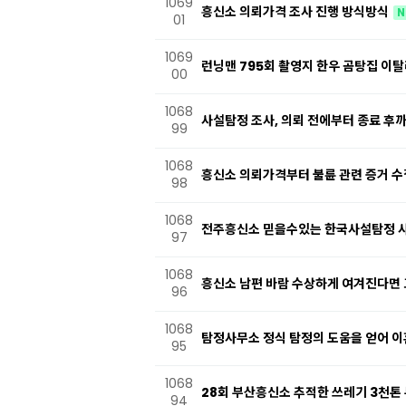
1069
흥신소 의뢰가격 조사 진행 방식방식
N
01
1069
런닝맨 795회 촬영지 한우 곰탕집 이
00
1068
사설탐정 조사, 의뢰 전에부터 종료 후
99
1068
흥신소 의뢰가격부터 불륜 관련 증거 
98
1068
전주흥신소 믿을수있는 한국사설탐정 
97
1068
흥신소 남편 바람 수상하게 여겨진다면
96
1068
탐정사무소 정식 탐정의 도움을 얻어 
95
1068
28회 부산흥신소 추적한 쓰레기 3천톤
94