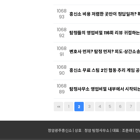
1068
흥신소 비용 저렴한 곳만이 정답일까? 
93
1068
탐정들의 영업비밀 116회 리뷰 귀접하는
92
1068
변호사 먼저? 탐정 먼저? 외도·상간소
91
1068
흥신소 무료 스팀 2인 협동 추리 게임 
90
1068
탐정사무소 영업비밀 내부에서 시작되
89
다음
맨끝
1
3
4
5
6
7
2
정암광주흥신소 | 상호 : 정암 탐정사무소 | 대표 : 조훈래 | 전남