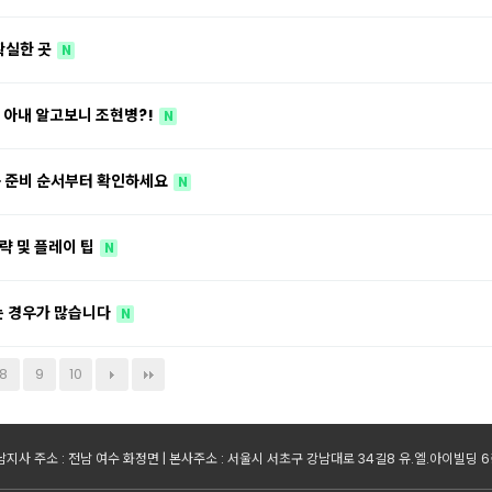
확실한 곳
N
 아내 알고보니 조현병?!
N
송 준비 순서부터 확인하세요
N
공략 및 플레이 팁
N
는 경우가 많습니다
N
8
9
10
지사 주소 : 전남 여수 화정면 | 본사주소 : 서울시 서초구 강남대로 34길8 유.엘.아이빌딩 6층 | 