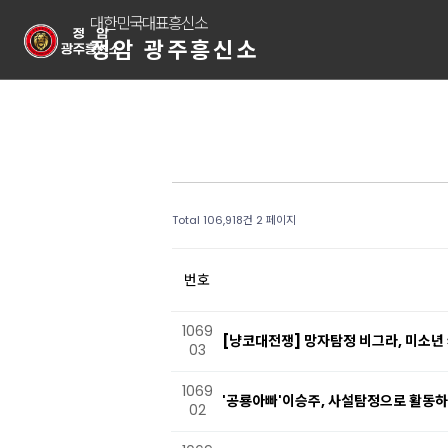
대한민국대표흥신소
정암 광주흥신소
Total 106,918건
2 페이지
번호
1069
[냥코대전쟁] 망자탐정 비그라, 미소년
03
1069
'공룡아빠'이승주, 사설탐정으로 활동
02